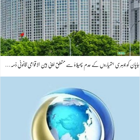
جاپان کو جوہری ہتھیاروں کے عدم پھیلاؤ سے متعلق اپنی بین الاقوامی قانونی ذمہ…