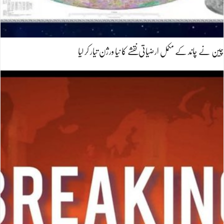
چین نے چاند کے مکمل ارضیاتی نقشے کا نیا ورژن تیار کر لیا