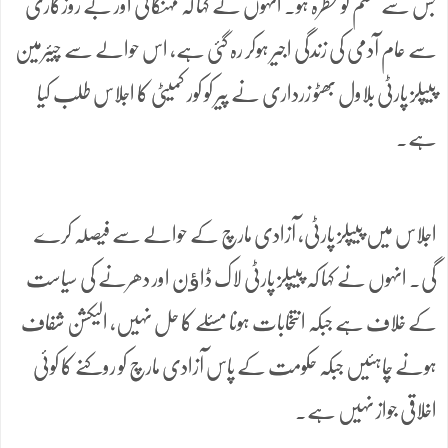
جس سے سسٹم کو خطرہ ہو۔ انہوں نے کہا کہ مہنگائی اور بے روزگاری
سے عام آدمی کی زندگی اجیر ہوکر رہ گئی ہے، اس حوالے سے چیئرمین
پیپلز پارٹی بلاول بھٹو زرداری نے پیر کو کور کمیٹی کا اجلاس طلب کیا
ہے۔
اجلاس میں پیپلز پارٹی، آزادی مارچ کے حوالے سے فیصلہ کرے
گی۔ انہوں نے کہا کہ پیپلز پارٹی لاک ڈاﺅن اور دھرنے کی سیاست
کے خلاف ہے جبکہ انتخابات ہونا مسئلے کا حل نہیں، الیکشن شفاف
ہونے چاہئیں جبکہ حکومت کے پاس آزادی مارچ کو روکنے کا کوئی
اخلاقی جواز نہیں ہے۔