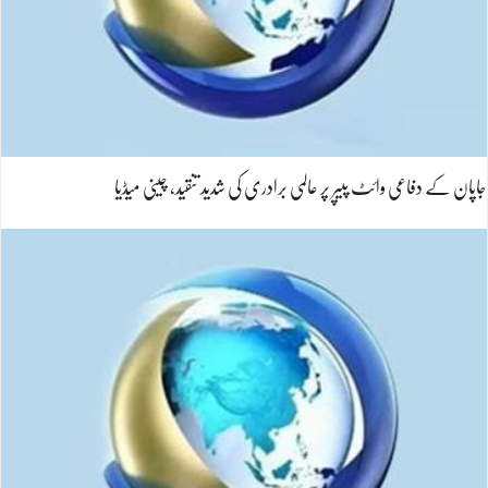
جاپان کے دفاعی وائٹ پیپر پر عالمی برادری کی شدید تنقید، چینی میڈیا