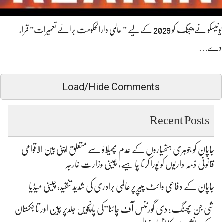
یونیسکو نے بیجنگ کو 2029 کے لیے ” عالمی دارالحکومت برائے تعمیرات” قرار
دے…
Load/Hide Comments
Recent Posts
جاپان کو جوہری ہتھیاروں کے عدم پھیلاؤ سے متعلق اپنی بین الاقوامی
قانونی ذمہ داریوں کو پورا کرنا چاہیے، چینی وزارت خارجہ
جاپان کے دفاعی وائٹ پیپر پر عالمی برادری کی شدید تنقید، چینی میڈیا
شی جن پھنگ: دی گورننس آف چائنا”کی پانچویں جلدپر چین اور تاجکستان