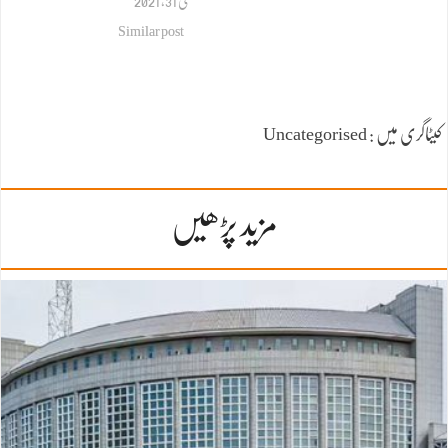
مئی 31, 2021
Similar post
کیٹاگری میں : Uncategorised
مزید پڑھیں