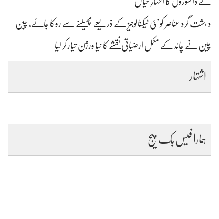
کے دانشوروں کا اظہارِ خیال
دہشت گرد عناصر کو نئی ٹیکنالوجیز کے ذریعے پھیلنے سے روکا جائے، چین
چین نے چاند کے مکمل ارضیاتی نقشے کا نیا ورژن تیار کر لیا
اشتہار
ہمارا فیس بک پیج