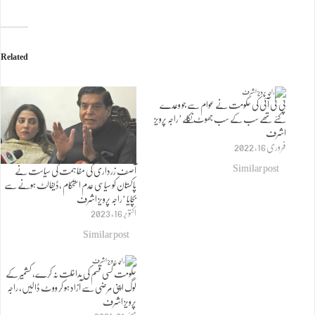
Related
پی ٹی آئی کی حکومت نے عوام سے جو وعدے
کئے تھے سب کے سب جھوٹ نکلے’راجہ پرویز
اشرف
فروری 16, 2022
Similar post
آصف زرداری کی مفاہمت کی سیاست نے
پاکستان کو سیاسی عدم استحکام ،ڈیفالٹ ہونے سے
بچایا ‘راجہ پرویز اشرف
اکتوبر 16, 2023
Similar post
حکومت کسی قسم کی مداخلت نہ کرے، کشمیر کے
لوگ اپنی مرضی سے آزاد ہو کر ووٹ ڈالیں، راجہ
پرویز اشرف