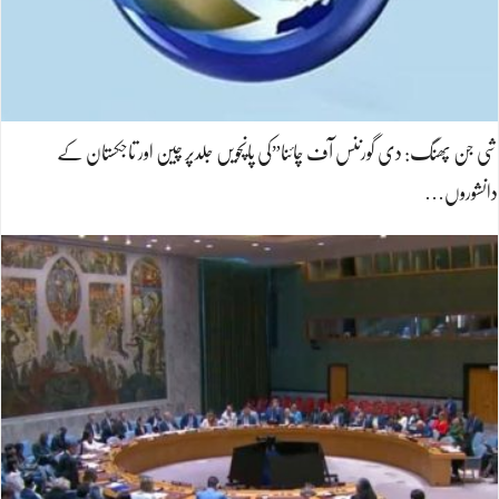
شی جن پھنگ: دی گورننس آف چائنا”کی پانچویں جلدپر چین اور تاجکستان کے
دانشوروں…