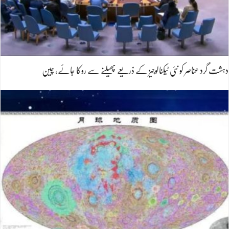
دہشت گرد عناصر کو نئی ٹیکنالوجیز کے ذریعے پھیلنے سے روکا جائے، چین