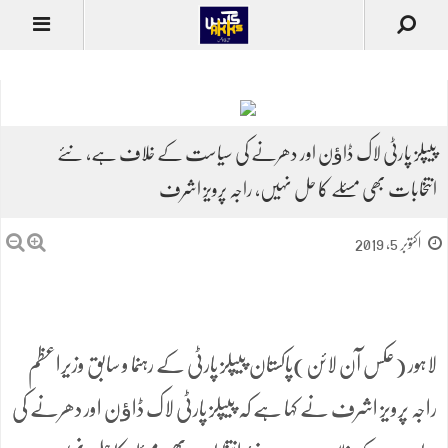
پیپلز پارٹی لاک ڈاﺅن اور دھرنے کی سیاست کے خلاف ہے، نئے
انتخابات بھی مسئلے کا حل نہیں، راجہ پرویز اشرف
اکتوبر 5, 2019
لاہور (عکس آن لائن)پاکستان پیپلز پارٹی کے رہنما و سابق وزیراعظم
راجہ پرویز اشرف نے کہا ہے کہ پیپلز پارٹی لاک ڈاﺅن اور دھرنے کی