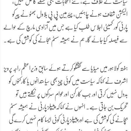
سیاست کے خلاف ہے، نئے انتخابات بھی مسئلے کا حل نہیں،
الیکشن شفاف ہونے چاہئیں، چیئرمین پی پی بلاول بھٹو نے پیر کو
پارٹی کور کمیٹی اجلاس طلب کیا ہے جس میں آزادی مارچ کے حوالے
سے فیصلہ کیا جائے گا، ہم نے ہمیشہ سسٹم بجانے کی کوشش کی ہے۔
ہفتہ کولاہور میں میڈیا سے گفتگو کرتے ہوئے سابق وزیراعظم راجہ پرویز
اشرف نے کہا کہ سیاست میں کوئی چیز بھی سیاستدانوں یا کارکنوں کو
بددل نہیں کرتی اور جب کارکن اورعوام سڑکوں پر نکلتے ہیں تو
تحریک بن جاتی ہے۔ انہوں نے کہا کہ پیپلز پارٹی نے ہمیشہ سسٹم
بچانے کی کوشش کی ہے اور پیپلز پارٹی کوئی ایسا کام نہیں کرے گی