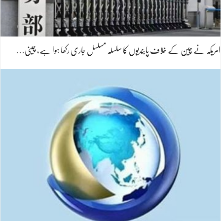
امریکہ نے چین کے خلاف پابندیوں کا سلسلہ مسلسل جاری رکھا ہوا ہے، چینی…