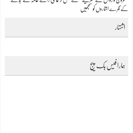
کے گہرے اشاروں کو سمجھیں
اشتہار
ہمارا فیس بک پیج