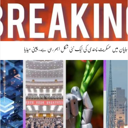
جاپان میں عسکریت پسندی کی ایک نئی شکل ابھر رہی ہے، چینی میڈیا