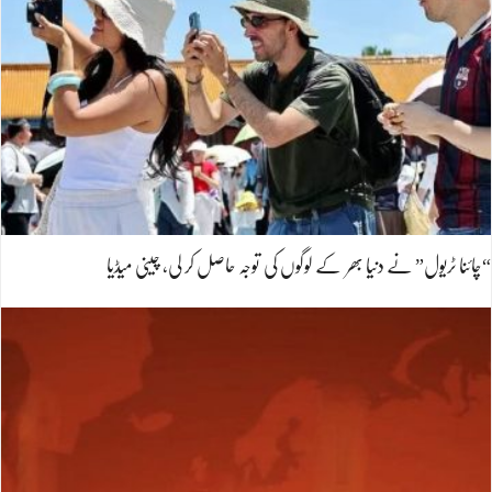
“چائنا ٹریول” نے دنیا بھر کے لوگوں کی توجہ حاصل کر لی، چینی میڈیا