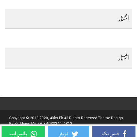
اشتہار
اشتہار
Copyright © 2019-2020, Akks.pk All Rights Reserved.Theme Design
By Saddique Meo Mob#03334456813
فیس بک
ٹویٹر
واٹس ایپ