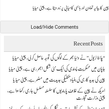
چین کا بیانیہ تعاون اور باہمی کامیابی پر زور دیتا ہے، چینی میڈیا
Load/Hide Comments
Recent Posts
“چائنا ٹریول” نے دنیا بھر کے لوگوں کی توجہ حاصل کر لی، چینی میڈیا
جاپان میں عسکریت پسندی کی ایک نئی شکل ابھر رہی ہے، چینی میڈیا
چین کی جدید کاری کی بنیادتکنیکی جدیدیت میں مضمر ہے، چینی میڈ یا
امریکہ نے چین کے خلاف پابندیوں کا سلسلہ مسلسل جاری رکھا ہوا ہے،
چینی وزارت تجارت
“عروج و زوال کے نظریے” سے نکل کر عالمی رائے عامہ کے بدلنے