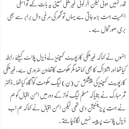
قدر نہیں ہوتی لیکن اگر کوئی غیر ملکی کمپنی یہ بات کہے تو اسکی
اہمیت بہت بڑھ جاتی ہے یہاں تو گھر کی مرغی دال برابر سے بھی
بری صورتحال ہے۔
انہوں نے کہا کہ غیرملکی کارپوریٹ کمپنیز نےڈیزل پلانٹ کیلئے رابطہ
کیاتھا اور اشتراک کا بھی کہاتھا مگرحکومت کاتعاون ضروری ہے،غیرملکی
کارپوریٹ کمپنیز کی پیشکش س (ن) لیگ حکومت کوآگاہ کیاتھا۔ڈاکٹر
ثمر مبارک نے بتایا کہ مسلم لیگ نواز کے دورمیں احسن اقبال کو ہم
نے بہت پریزینٹیشن دی تھی لیکن احسن اقبال نے کہا کہ ہم اب
ڈیزل پلانٹ پر پیسہ نہیں لگاناچاہتے۔