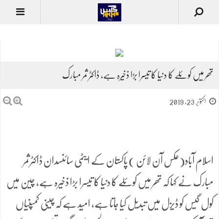
تھر میں کوئلے کا دنیا کا تیسرا بڑا ذخیرہ ہے، ڈاکٹر ثمر مبارک
اکتوبر 23, 2019
اسلام آباد(عکس آن لائن ) پاکستان کے ایٹمی سائنسدان ڈاکٹرثمر
مبارک نے کہا کہ تھر میں کوئلے کا دنیا کا تیسرا بڑا ذخیرہ ہے، چین میں
کول گیس کو ڈیزل میں تبدیل کیا جاتا ہے، امید ہے کہ چینی کمپنیاں