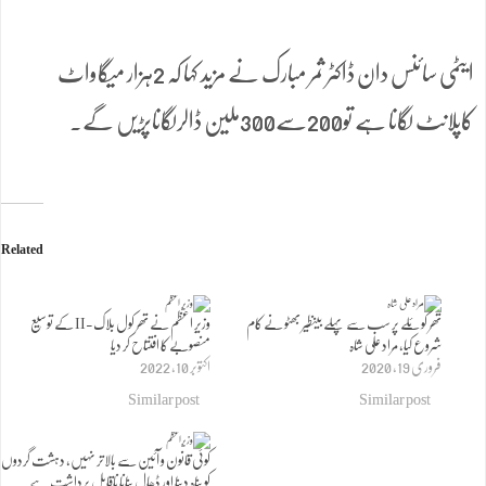
ایٹمی سائنس دان ڈاکٹر ثمر مبارک نے مزید کہا کہ 2ہزار میگاواٹ
کاپلانٹ لگانا ہے تو200سے300ملین ڈالرلگاناپڑیں گے۔
Related
تھر کوئلے پر سب سے پہلے بینظیر بھٹو نے کام
وزیرِ اعظم نے تھر کول بلاک-II کے توسیع
شروع کیا، مراد علی شاہ
منصوبے کا افتتاح کر دیا
فروری 19, 2020
اکتوبر 10, 2022
Similar post
Similar post
کوئی قانون و آئین سے بالاتر نہیں، دہشت گردوں
کو پناہ دینا اور ڈھال بنانا ناقابل برداشت ہے