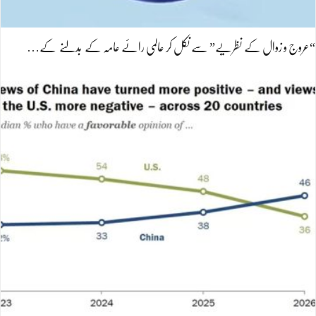
“عروج و زوال کے نظریے” سے نکل کر عالمی رائے عامہ کے بدلنے کے…