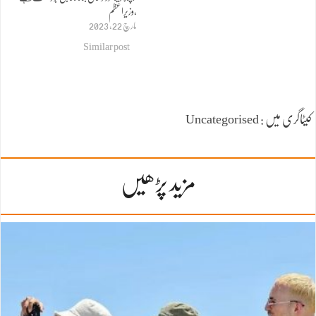
،وزیراعظم
مارچ 22, 2023
Similar post
کیٹاگری میں : Uncategorised
مزید پڑھیں