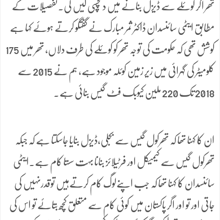
تھر آکر کوئلے سے ڈیزل بنانے میں دلچسپی لیں گی۔تفصیلات کے
مطابق ایٹمی سائنسدان ڈاکٹر ثمر مبارک نے گفتگو کرتے ہوئے کہا ہے
کوشش تھی کہ حکومت کی توجہ تھر کو کوئلے کی طرف دلاں, تھر میں 175
کلومیٹر کی گہرائی میں زیر زمین کوئلہ موجود ہے، ہم نے 2015 سے
2018 تک 220 ملین کیوبک فٹ گیس بنائی ہے۔
ان کا کہنا تھا کہ تھرکول گیس سے بجلی،ڈیزل بنایا جاسکتا ہے کہ جبکہ
تھرکول گیس سے کیمیکل اور فرٹیلائز بنانا بہت سستا کام ہے۔ایٹمی
سائنسدان کا کہنا تھا کہ جب اپنےلوگ کام کرتےہیں توقدرنہیں کی
جاتی اور تو اور اگر پاکستان میں کوئی کام سے متعلق کچھ بتائے تو اس کی