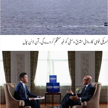
امریکی فوجی کارروائی مشرق وسطیٰ کو غیر مستحکم کر دے گی، آن لائن پول