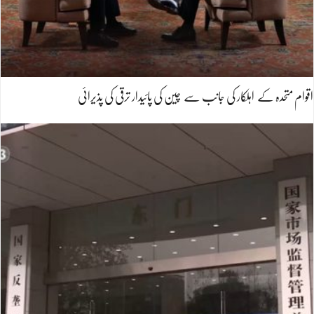
اقوام متحدہ کے اہلکار کی جانب سے چین کی پائیدار ترقی کی پذیرائی