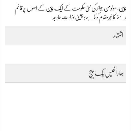
چین، سولومن جزائر کی نئی حکومت کے ایک چین کے اصول پر قائم
رہنے کا خیرمقدم کرتا ہے: چینی وزارتِ خارجہ
اشتہار
ہمارا فیس بک پیج