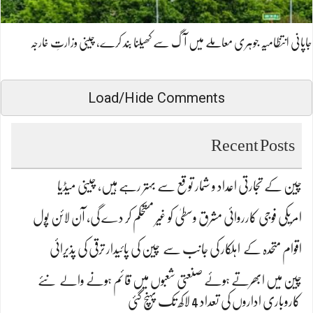
جاپانی انتظامیہ جوہری معاملے میں آگ سے کھیلنا بند کرے، چینی وزارتِ خارجہ
Load/Hide Comments
Recent Posts
چین کے تجارتی اعداد و شمار توقع سے بہتر رہے ہیں، چینی میڈیا
امریکی فوجی کارروائی مشرق وسطیٰ کو غیر مستحکم کر دے گی، آن لائن پول
اقوام متحدہ کے اہلکار کی جانب سے چین کی پائیدار ترقی کی پذیرائی
چین میں ابھرتے ہوئے صنعتی شعبوں میں قائم ہونے والے نئے
کاروباری اداروں کی تعداد 4 لاکھ تک پہنچ گئی