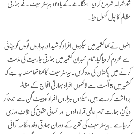
شورشرابہ شروع کر دیا۔ ہنگامے کے باوجود بیرسٹر سیف نے بھارتی
مظالم کا پول کھول دیا۔
انہوں نے کہا کشمیر میں سیکڑوں افراد کو شہید اور ہزاروں لوگوں کو بینائی
سے محروم کر دیا گیا، تمام ممبران کشمیر میں بھارتی جارحیت کی مذمت
کرنے میں پاکستان کی مدد کریں۔بیرسٹر سیف کا کہنا تھا مسئلہ یہ ہے کہ
کشمیر میں 5 اگست سے لاکھوں افراد بھارتی افواج کے مظالم
برداشت کر رہے ہیں، سیکڑوں ہزاروں افراد کو پیلٹ گن سے اندھا کر
دیا گیا، بھارت تمام عالمی قراردادوں اور انسانی حقوق کی خلاف ورزی
کر رہا ہے۔بیرسٹر سیف کی تقریر کے دوران بھارتی وفد ہنگامہ آرائی