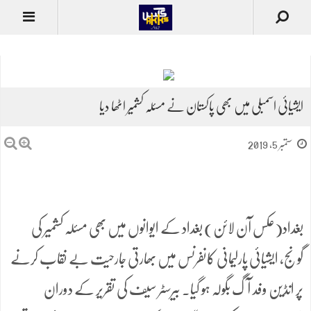
ایشیائی اسمبلی میں بھی پاکستان نے مسئلہ کشمیر اٹھا دیا
ستمبر 5, 2019
بغداد(عکس آن لائن) بغداد کے ایوانوں میں بھی مسئلہ کشمیر کی
گونج، ایشیائی پارلیمانی کانفرنس میں بھارتی جارحیت بے نقاب کرنے
پر انڈین وفد آگ بگولہ ہو گیا۔ بیرسٹر سیف کی تقریر کے دوران