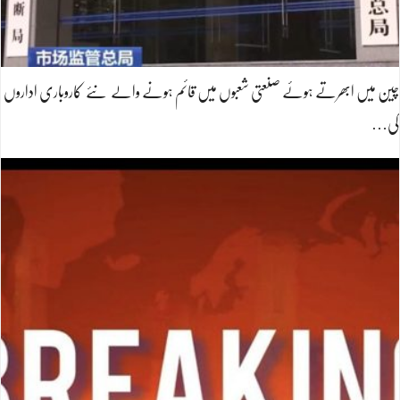
چین میں ابھرتے ہوئے صنعتی شعبوں میں قائم ہونے والے نئے کاروباری اداروں
کی…