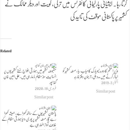
کرتا رہا۔ ایشیائی پارلیمانی کانفرنس میں ترکی، کویت اور دیگر ممالک نے
کشمیر پر پاکستانی موقف کی تائید کی
Related
وزیر اعظم کا دورہ نیو یارک کامیاب رہا ، مسئلہ کشمیر کو
مقبوضہ کشمیر میں بھارتی افواج نہتے کشمیریوں پر
اجاگر کرنے میں مدد ملی،ترجمان دفتر خارجہ
انسانیت سوز مظالم ڈھا رہی ہیں، علی امین خان
اکتوبر 3, 2019
گنڈا پور
فروری 18, 2020
Similar post
Similar post
پاکستان کشمیریوں کے ساتھ کھڑا ہے، ہمیشہ کھڑا
رہے گا، مسئلہ کشمیر پر پوری دنیا بھارتی مظالم کے
خلاف آواز اٹھارہی ہے