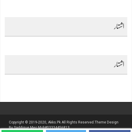
اشتہار
اشتہار
Copyright © 2019-2020, Akks.pk All Rights Reserved.Theme Design
By Saddique Meo Mob#03334456813