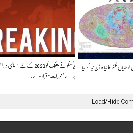
یونیسکو نے بیجنگ کو 2029 کے لیے ” عالم
یاتی نقشے کا نیا ورژن تیار کر لیا
برائے تعمیرات” قرار دے…
Load/Hide Co