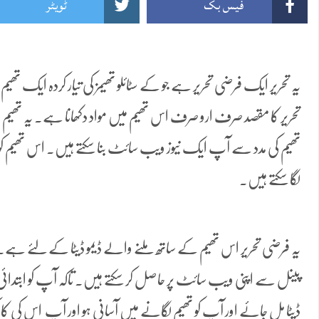
فیس بک
ٹویٹر
یہ تحریر ایک فرضی تحریر ہے جو کے سٹائلو تھیمز کی تیار کردہ ایک ت
تحریر کا مقصد صرف ارو صرف اس تھیم میں مواد دکھانا ہے۔ یہ تھ
تھیم کی مدد سے آپ ایک نیوز ویب سائٹ بنا سکتے ہیں۔ اس تھیم ک
لگا سکتے ہیں۔
یہ فرضی تحریر اس تھیم کے ساتھ ملنے والے ڈیمو ڈیٹا کے لئے ہے۔ اس
پینل سے اپنی ویب سائٹ پر حاصل کر سکتے ہیں۔ تاکہ آپ کو ابتدا
ڈیٹا مل جائے اور آپ کو تھیم لگانے میں آسانی ہو اور آپ اس کی کا