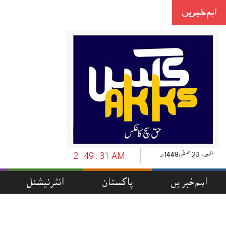
اہم خبریں
دہشت گردی کے ناسور ک
-
جمعہ‬‮,
23
صفر‬,
1448ھ
2 : 49 : 31 AM
اہم خبریں
پاکستان
انٹرنیشنل