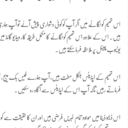
اس تھیم کو لگانے مٰیں اگر آپ کو کوئی دشواری پیش آئے تو آپ ہماری
ہیں۔ اس کے علاوہ اس تھیم کو لگانے کا مکمل طریقہ کار ویڈیو گائڈ م
یوٹیوب چینل پر ملاحظہ فرما سکتے ہیں۔
اس تھیم کے اپڈیٹس بلکل مفت ہیں، آپ ہمارے فیس بک پیج، ٹویٹر پ
فرماتے رہیں تاکہ آپ اس کے اپڈیٹس سے آگاہ رہ سکیں۔
اس ڈیمو ڈیٹا میں موجود تمام خبریں فرضی ہیں اور ان کا حقیقت سے کو