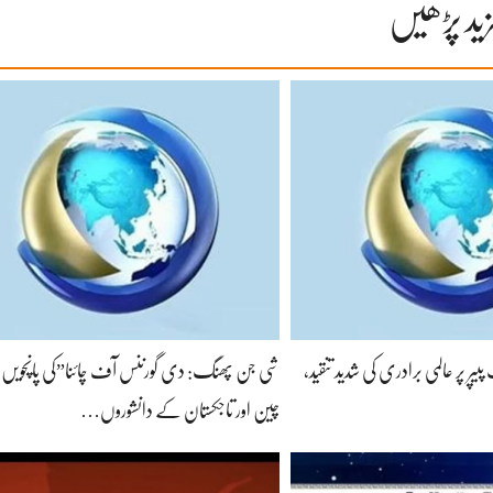
ید پڑھیں
ر پر عالمی برادری کی شدید تنقید،
شی جن پھنگ: دی گورننس آف چائنا”کی پانچویں ج
چین اور تاجکستان کے دانشوروں…