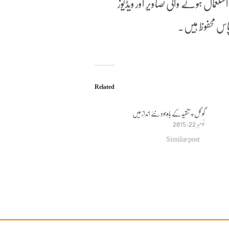
عمال ہونے والی تصاویر اور ویڈیوز
اس محفوظ ہیں۔
Related
گوگل+ تنقید کے باوجود نئے انداز میں
نومبر 22, 2015
Similar post