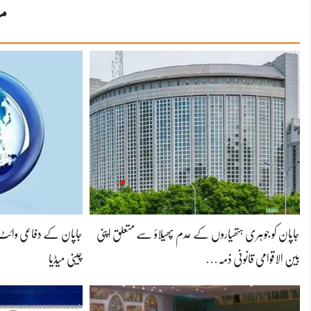
مز
جاپان کو جوہری ہتھیاروں کے عدم پھیلاؤ سے متعلق اپنی
جاپان کے دفاعی وائٹ پیپ
بین الاقوامی قانونی ذمہ…
چینی میڈیا