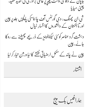
جاپان کے دفاعی وائٹ پیپر پر عالمی برادری کی شدید تنقید،
چینی میڈیا
شی جن پھنگ: دی گورننس آف چائنا”کی پانچویں جلدپر چین
اور تاجکستان کے دانشوروں کا اظہارِ خیال
دہشت گرد عناصر کو نئی ٹیکنالوجیز کے ذریعے پھیلنے سے روکا
جائے، چین
چین نے چاند کے مکمل ارضیاتی نقشے کا نیا ورژن تیار کر لیا
اشتہار
ہمارا فیس بک پیج