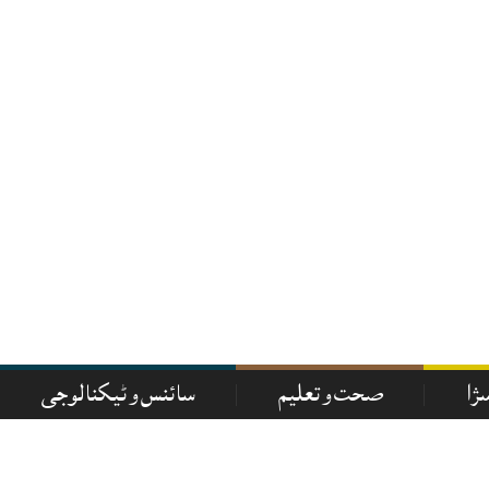
سزا
صحت و تعلیم
سائنس و ٹیکنالوجی