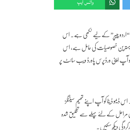
واٹس ایپ
ھیم “اردو پیپر” کے لیے لکھی ہے۔ اس
یم بہترین خصوصیات کی حامل ہے، اس
و آپ اپنی ورڈپرس پاورڈ ویب سائٹ پر
 ڈیمو ڈیٹا کو آپ اپنے تھیم سیٹنگز
ئی مراحل کے لئے پہلے سے تخلیق شدہ
رکردگی دیکھ سکیں۔