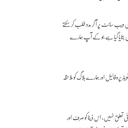
 ویب سائٹ پر آ کر مدد طلب کر سکتے
یں بتایا گیا ہے جو کے آپ ہمارے
روفائیل اور ہمارے بلاگ کو ملاحظہ
ئی تعلق نہیں، اس ڈیٹا کو صرف اور