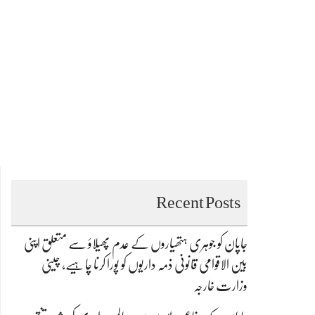
Recent Posts
جاپان کو جوہری ہتھیاروں کے عدم پھیلاؤ سے متعلق اپنی
بین الاقوامی قانونی ذمہ داریوں کو پورا کرنا چاہیے، چینی
وزارت خارجہ