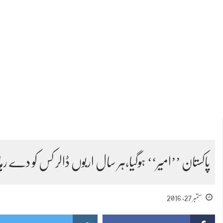
پاکستان ’’امیر‘‘ ہوگیا،ہر سال اربوں ڈالر کس کو دے 
ستمبر 27, 2016