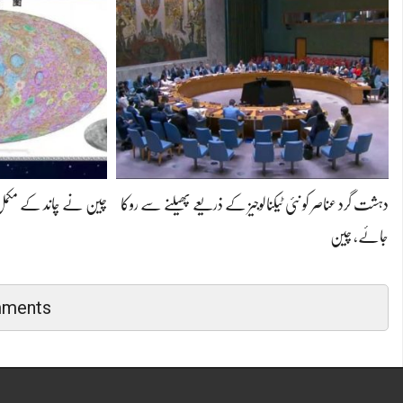
دہشت گرد عناصر کو نئی ٹیکنالوجیز کے ذریعے پھیلنے سے روکا
چین نے چاند کے مکمل ارض
جائے، چین
mments