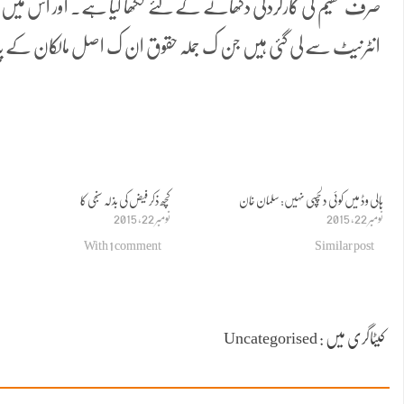
صرف تھیم کی کارکردگی دکھانے کے لئے لکھا گیا ہے۔ اور اس میں است
انٹرنیٹ سے لی گئی ہیں جن ک جملہ حقوق ان ک اصل مالکان کے پ
ہالی وڈ میں کوئی دلچسپی نہیں: سلمان خان
کچھ ذکر فیض کی بذلہ سنجی کا
نومبر 22, 2015
نومبر 22, 2015
With 1 comment
Similar post
کیٹاگری میں : Uncategorised