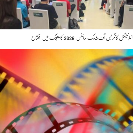
انٹرنیشنل کانگریس آف بیسک سائنس 2026 کا بیجنگ میں افتتاح