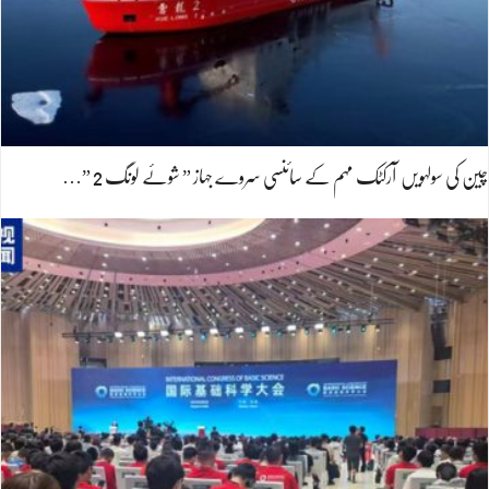
چین کی سولہویں آرکٹک مہم کے سائنسی سروے جہاز ” شوئے لونگ 2 ”…