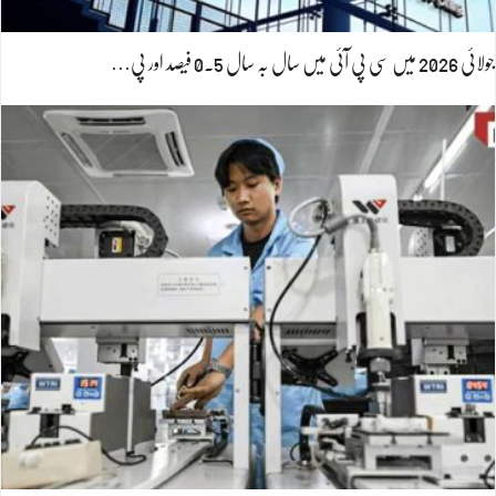
جولائی 2026 میں سی پی آئی میں سال بہ سال 0.5 فیصد اور پی…