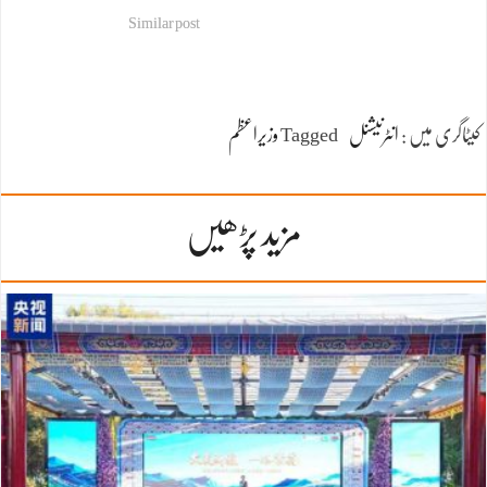
Similar post
کیٹاگری میں :
انٹرنیشنل
Tagged
وزیراعظم
مزید پڑھیں