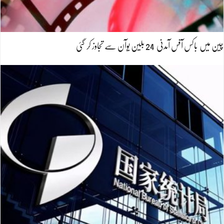
چین میں باکس آفس آمدنی 24 بلین یوآن سے تجاوز کر گئی