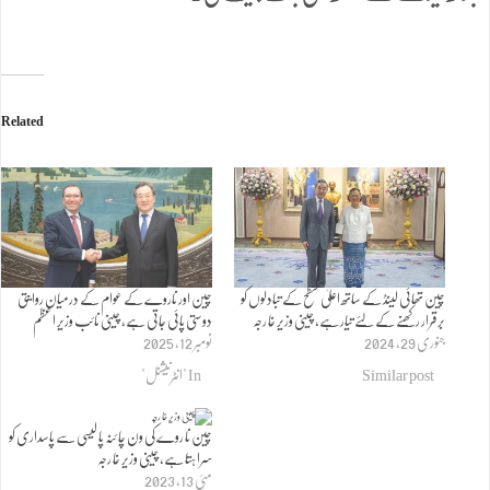
Related
چین تھائی لینڈ کے ساتھ اعلیٰ سطح کے تبادلوں کو
چین اور ناروے کے عوام کے درمیان روایتی
برقرار رکھنے کے لئے تیار ہے، چینی وزیر خا رجہ
دوستی پائی جاتی ہے، چینی نائب وزیر اعظم
جنوری 29, 2024
نومبر 12, 2025
Similar post
In "انٹرنیشنل"
چین نا روے کی ون چا ئنہ پا لیسی سے پاسداری کو
سرا ہتا ہے، چینی وزیر خا رجہ
مئی 13, 2023