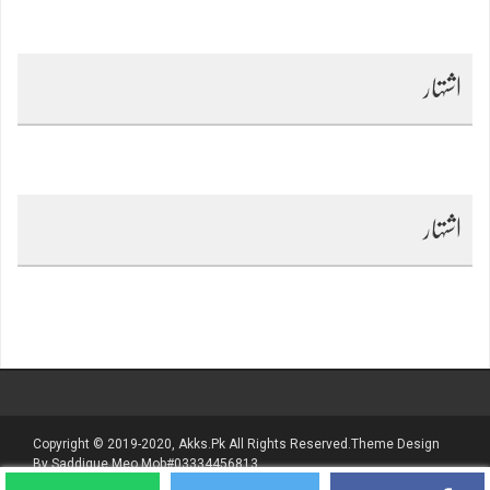
اشتہار
اشتہار
Copyright © 2019-2020, Akks.pk All Rights Reserved.Theme Design
By Saddique Meo Mob#03334456813