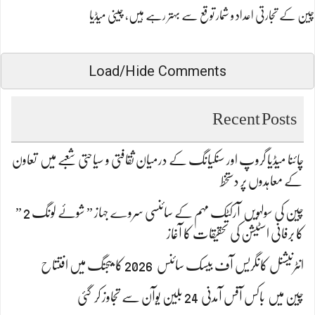
چین کے تجارتی اعداد و شمار توقع سے بہتر رہے ہیں، چینی میڈیا
Load/Hide Comments
Recent Posts
چائنا میڈیا گروپ اور سنکیانگ کے درمیان ثقافتی و سیاحتی شعبے میں تعاون
کے معاہدوں پر دستخط
چین کی سولہویں آرکٹک مہم کے سائنسی سروے جہاز ” شوئے لونگ 2 ”
کا برفانی اسٹیشن کی تحقیقات کا آغاز
انٹرنیشنل کانگریس آف بیسک سائنس 2026 کا بیجنگ میں افتتاح
چین میں باکس آفس آمدنی 24 بلین یوآن سے تجاوز کر گئی