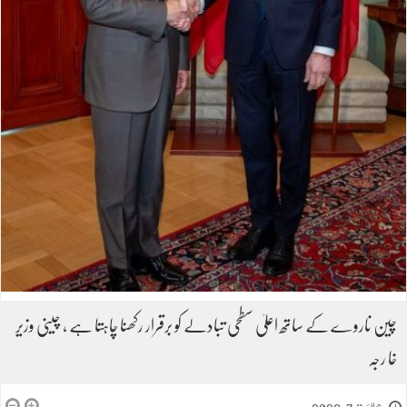
چین ناروے کے ساتھ اعلیٰ سطحی تبادلے کو برقرار رکھنا چاہتا ہے ، چینی وزیر
خا رجہ