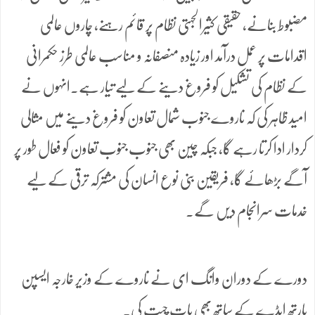
مضبوط بنانے، حقیقی کثیرالجہتی نظام پر قائم رہنے، چاروں عالمی
اقدامات پر عمل درآمد اور زیادہ منصفانہ و مناسب عالمی طرز حکمرانی
کے نظام کی تشکیل کو فروغ دینے کے لیے تیار ہے۔انہوں نے
امید ظاہر کی کہ ناروے جنوب شمال تعاون کو فروغ دینے میں مثالی
کردار ادا کرتا رہے گا، جبکہ چین بھی جنوب جنوب تعاون کو فعال طور پر
آگے بڑھائے گا، فریقین بنی نوع انسان کی مشترکہ ترقی کے لیے
خدمات سرانجام دیں گے۔
دورے کے دوران وانگ ای نے ناروے کے وزیر خارجہ ایسپن
بارتھ ایڈے کے ساتھ بھی بات چیت کی۔