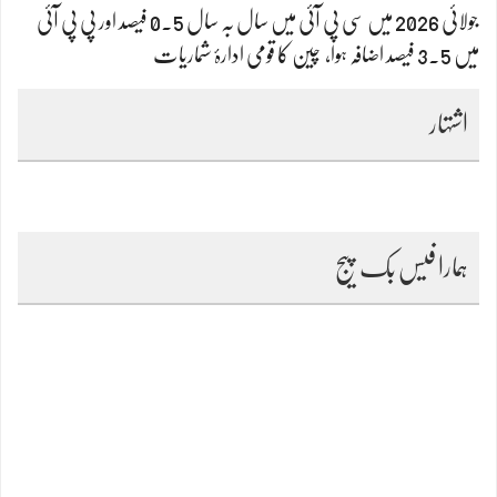
جولائی 2026 میں سی پی آئی میں سال بہ سال 0.5 فیصد اور پی پی آئی
میں 3.5 فیصد اضافہ ہوا، چین کا قومی ادارۂ شماریات
اشتہار
ہمارا فیس بک پیج