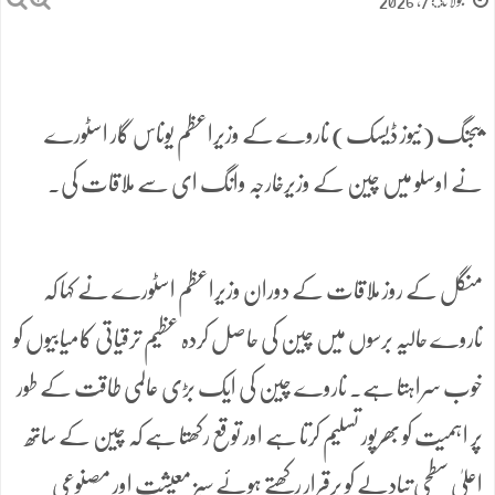
جولائ 7, 2026
بیجنگ (نیوز ڈیسک) ناروے کے وزیراعظم یوناس گار اسٹورے
نے اوسلو میں چین کے وزیرخارجہ وانگ ای سے ملاقات کی۔
منگل کے روز ملاقات کے دوران وزیراعظم اسٹورے نے کہا کہ
ناروے حالیہ برسوں میں چین کی حاصل کردہ عظیم ترقیاتی کامیابیوں کو
خوب سراہتا ہے۔ ناروے چین کی ایک بڑی عالمی طاقت کے طور
پر اہمیت کو بھرپور تسلیم کرتا ہے اور توقع رکھتا ہے کہ چین کے ساتھ
اعلیٰ سطحی تبادلے کو برقرار رکھتے ہوئے سبز معیشت اور مصنوعی