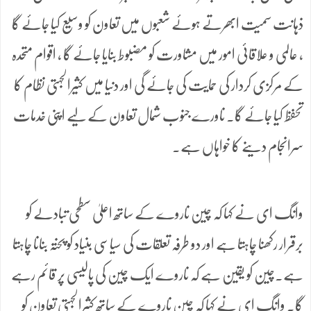
ذہانت سمیت ابھرتے ہوئے شعبوں میں تعاون کو وسیع کیا جائے گا
، عالمی و علاقائی امور میں مشاورت کو مضبوط بنایا جائے گا ، اقوام متحدہ
کے مرکزی کردار کی حمایت کی جائے گی اور دنیا میں کثیرالجہتی نظام کا
تحفظ کیا جائے گا۔ ناورے جنوب شمال تعاون کے لیے اپنی خدمات
سرانجام دینے کا خواہاں ہے۔
وانگ ای نے کہا کہ چین ناروے کے ساتھ اعلیٰ سطحی تبادلے کو
برقرار رکھنا چاہتا ہے اور دو طرفہ تعلقات کی سیاسی بنیاد کو پختہ بنانا چاہتا
ہے۔چین کو یقین ہے کہ ناروے ایک چین کی پالیسی پر قائم رہے
گا۔ وانگ ای نے کہا کہ چین ناروے کے ساتھ کثیرالجہتی تعاون کو