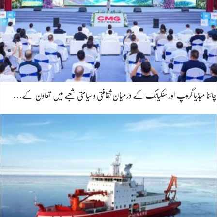
چائنا میڈیا گروپ اور سنکیانگ کے درمیان ثقافتی و سیاحتی شعبے میں تعاون کے…