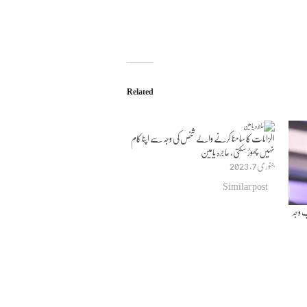
Related
الزامات کا سامنا کرنے والے شخص کی وجہ سے اپنا کام
نہیں چھوڑ سکتی، حاجرہ یامین
جنوری 7, 2023
Similar post
ب وجہ