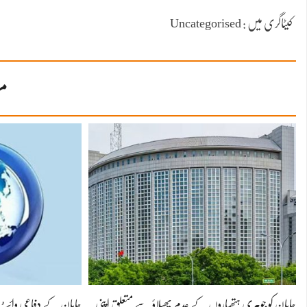
کیٹاگری میں : Uncategorised
مز
جاپان کو جوہری ہتھیاروں کے عدم پھیلاؤ سے متعلق اپنی
جاپان کے دفاعی وائٹ پیپ