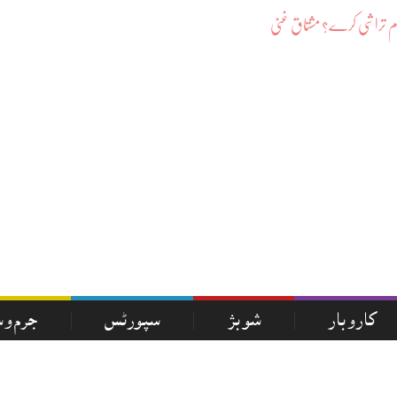
کاروبار
شوبز
سپورٹس
جرم و 