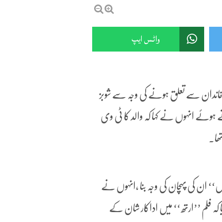
واٹس ایپ
 خاندان سے تعلق ہونے کی وجہ سے شوبز
 ہوئے انہوں نے کہا کہ والد کا ٹی وی
ھا۔
‘‘ ان کی پہچان کی وجہ بنا ،انہوں نے
کہ فلم ’’ارتھ ‘‘ میں اداکار شان کے