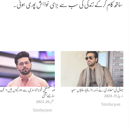
ساتھ کام کرکے زندگی کی سب سے بڑی خواہش پوری ہوئی۔
بھائی کی معذوری نے ذمہ دار بنایا، ہمایوں سعید
فہد مصطفیٰ شوبز انڈسٹری سے دور کیوں ہیں؟ عجی
مارچ 15, 2024
سامنے آگئی
ستمبر 26, 2023
Similar post
Similar post