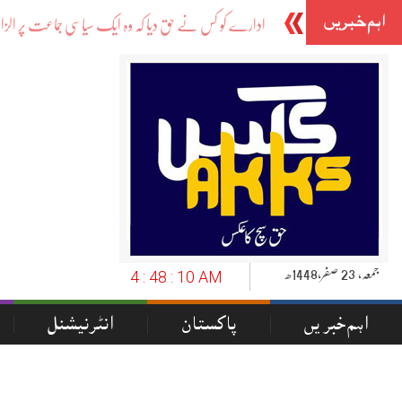
اہم خبریں
-
جمعہ‬‮,
23
صفر‬,
1448ھ
4 : 48 : 11 AM
اہم خبریں
پاکستان
انٹرنیشنل