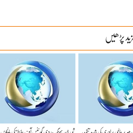
ید پڑھیں
ر پر عالمی برادری کی شدید تنقید،
شی جن پھنگ: دی گورننس آف چائنا”کی پانچویں ج