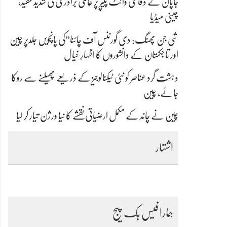
جاپان کے دفاعی وائٹ پیپر پر عالمی برادری کی شدید تنقید،
چینی میڈیا
شی جن پھنگ: دی گورننس آف چائنا”کی پانچویں جلدپر چین
اور تاجکستان کے دانشوروں کا اظہارِ خیال
دہشت گرد عناصر کو نئی ٹیکنالوجیز کے ذریعے پھیلنے سے روکا
جائے، چین
چین نے چاند کے مکمل ارضیاتی نقشے کا نیا ورژن تیار کر لیا
اشتہار
ہمارا فیس بک پیج