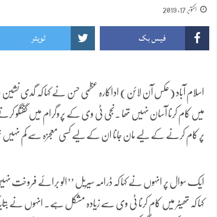
اکتوبر 17, 2019
فیس بک
ٹویٹر
اسلام آباد (عکس آن لائن) اداکارہ عظمی حسن نے کہا کہ گدی نشین
میں کام کرنا آسان نہیں تھا ۔نجی ٹی وی کے پروگرام میں گفتگو کرتے
پر کام کرنے کے لیے مان جانا ان کے لیے کسی معجزہ سے کم نہیں ت
ایک سوال پر انہوں نے کہا کہ ڈرامہ سیریل ’’الو برائے فروخت نہیں
کہا کہ تھیٹر میں کام کرنا ٹی وی سے زیادہ مشکل ہے۔ انہوں نے بتایا 