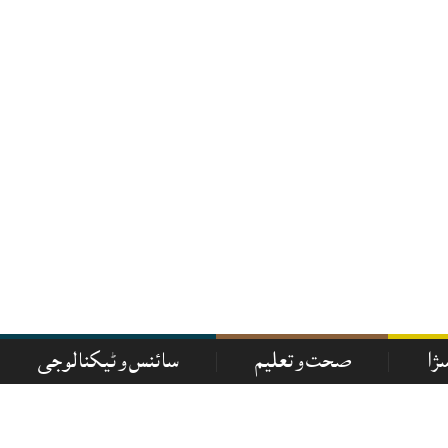
سزا
صحت و تعلیم
سائنس و ٹیکنالوجی