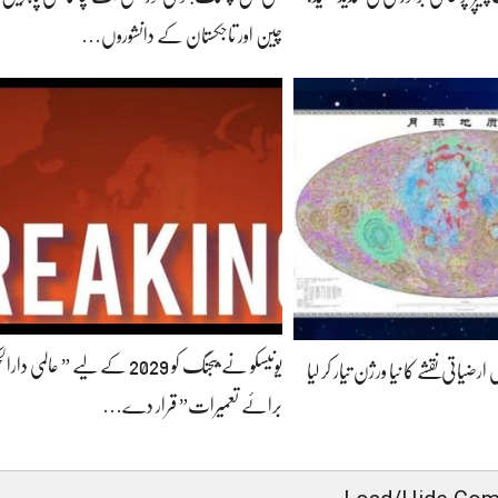
چین اور تاجکستان کے دانشوروں…
یونیسکو نے بیجنگ کو 2029 کے لیے ” عالم
یاتی نقشے کا نیا ورژن تیار کر لیا
برائے تعمیرات” قرار دے…