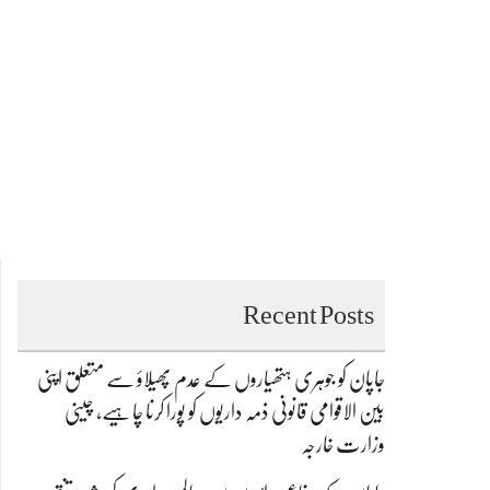
Recent Posts
جاپان کو جوہری ہتھیاروں کے عدم پھیلاؤ سے متعلق اپنی
بین الاقوامی قانونی ذمہ داریوں کو پورا کرنا چاہیے، چینی
وزارت خارجہ