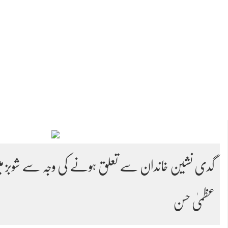
گدی نشین خاندان سے تعلق ہونے کی وجہ سے شوبز میں
عظمیٰ حسن