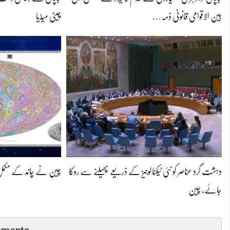
بین الاقوامی قانونی ذمہ…
چینی میڈیا
دہشت گرد عناصر کو نئی ٹیکنالوجیز کے ذریعے پھیلنے سے روکا
چین نے چاند کے مکمل ارض
جائے، چین