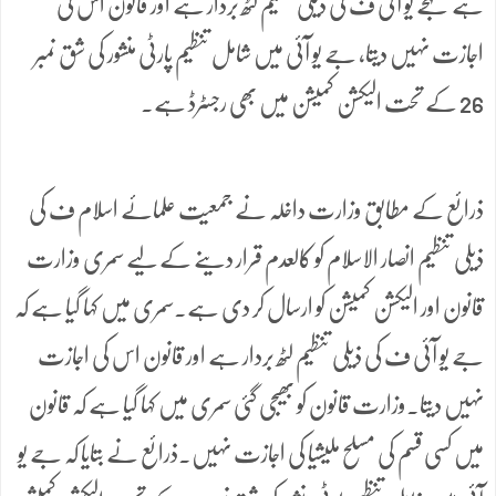
ہے کہجے یو آئی ف کی ذیلی تنظیم لٹھ بردار ہے اور قانون اس کی
اجازت نہیں دیتا، جے یو آئی میں شامل تنظیم پارٹی منشور کی شق نمبر
26 کے تحت الیکشن کمیشن میں بھی رجسٹرڈ ہے۔
ذرائع کے مطابق وزارت داخلہ نے جمعیت علمائے اسلام ف کی
ذیلی تنظیم انصار الاسلام کو کالعدم قرار دینے کے لیے سمری وزارت
قانون اور الیکشن کمیشن کو ارسال کر دی ہے۔سمری میں کہا گیا ہے کہ
جے یو آئی ف کی ذیلی تنظیم لٹھ بردار ہے اور قانون اس کی اجازت
نہیں دیتا۔وزارت قانون کو بھیجی گئی سمری میں کہا گیا ہے کہ قانون
میں کسی قسم کی مسلح ملیشیا کی اجازت نہیں۔ذرائع نے بتایا کہ جے یو