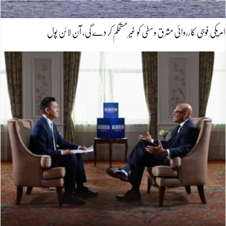
امریکی فوجی کارروائی مشرق وسطیٰ کو غیر مستحکم کر دے گی، آن لائن پول