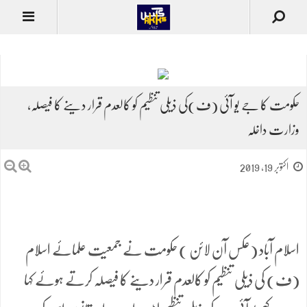
حکومت کا جے یو آئی (ف)کی ذیلی تنظیم کو کالعدم قرار دینے کا فیصلہ،
وزارت داخلہ
اکتوبر 19, 2019
اسلام آباد (عکس آن لائن ) حکومت نے جمعیت علمائے اسلام
(ف) کی ذیلی تنظیم کو کالعدم قرار دینے کا فیصلہ کرتے ہوئے کہا