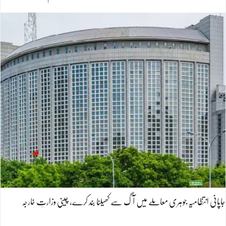
جاپانی انتظامیہ جوہری معاملے میں آگ سے کھیلنا بند کرے، چینی وزارتِ خارجہ