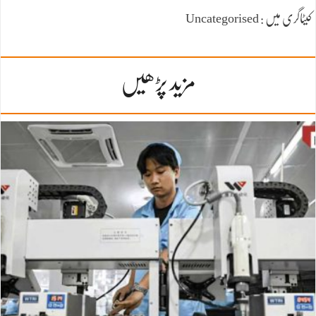
کیٹاگری میں : Uncategorised
مزید پڑھیں