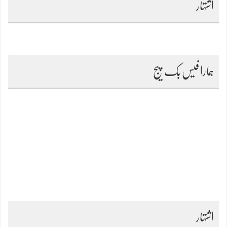
اشتہار
ہمارا فیس بک پیج
اشتہار