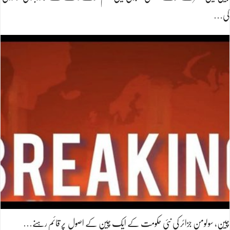
کی…
چین، سولومن جزائر کی نئی حکومت کے ایک چین کے اصول پر قائم رہنے…