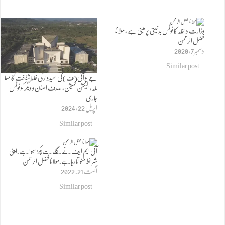
وزارت داخلہ کا نوٹس بد نیتی پر مبنی ہے ، مولانا
فضل الرحمن
دسمبر 7, 2020
Similar post
جے یو آئی(ف)کی امیدوار کی غلط شناخت کا معا
ملہ،الیکشن کمیشن، صدف احسان و دیگر کو نوٹس
جاری
اپریل 22, 2024
Similar post
آئی ایم ایف نے گلے سے پکڑا ہوا ہے ،اپنی
شرائط منواتا رہا ہے،مولانا فضل الرحمن
اگست 21, 2022
Similar post