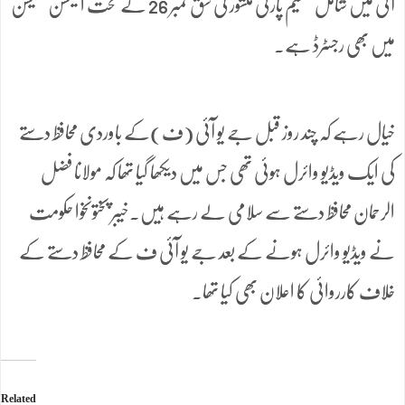
آئی میں شامل تنظیم پارٹی منشور کی شق نمبر 26 کے تحت الیکشن کمیشن
میں بھی رجسٹرڈ ہے۔
خیال رہے کہ چند روز قبل جے یو آئی (ف)کے باوردی محافظ دستے
کی ایک ویڈیو وائرل ہوئی تھی جس میں دیکھا گیا تھا کہ مولانا فضل
الرحمان محافظ دستے سے سلامی لے رہے ہیں۔خیبر پختونخوا حکومت
نے ویڈیو وائرل ہونے کے بعد جے یو آئی ف کے محافظ دستے کے
خلاف کارروائی کا اعلان بھی کیا تھا۔
Related