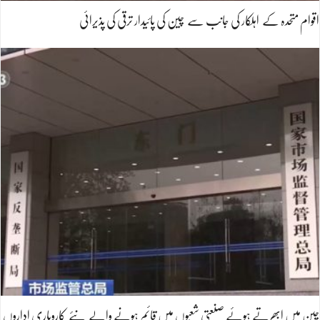
اقوام متحدہ کے اہلکار کی جانب سے چین کی پائیدار ترقی کی پذیرائی
چین میں ابھرتے ہوئے صنعتی شعبوں میں قائم ہونے والے نئے کاروباری اداروں