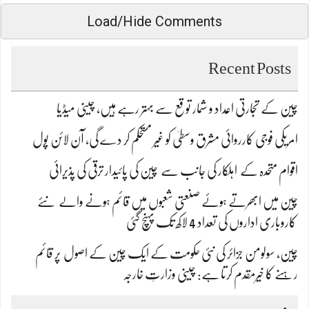
Load/Hide Comments
Recent Posts
چین کے تجارتی اعداد و شمار توقع سے بہتر رہے ہیں، چینی میڈیا
امریکی فوجی کارروائی مشرق وسطیٰ کو غیر مستحکم کر دے گی، آن لائن پول
اقوام متحدہ کے اہلکار کی جانب سے چین کی پائیدار ترقی کی پذیرائی
چین میں ابھرتے ہوئے صنعتی شعبوں میں قائم ہونے والے نئے
کاروباری اداروں کی تعداد 4 لاکھ تک پہنچ گئی
چین، سولومن جزائر کی نئی حکومت کے ایک چین کے اصول پر قائم
رہنے کا خیرمقدم کرتا ہے: چینی وزارتِ خارجہ