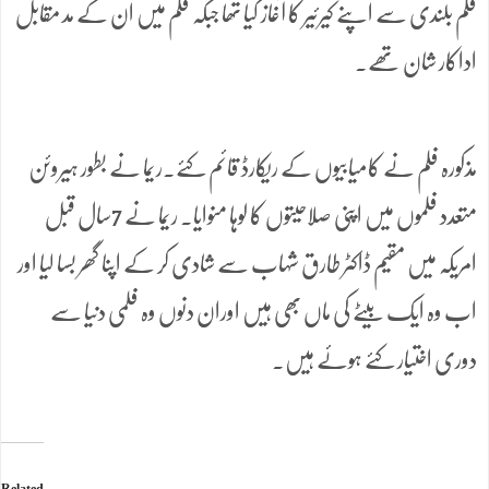
فلم بلندی سے اپنے کیرئیر کا آغاز کیا تھا جبکہ فلم میں ان کے مد مقابل
اداکار شان تھے۔
مذکورہ فلم نے کامیابیوں کے ریکارڈ قائم کئے۔ریما نے بطور ہیروئن
متعدد فلموں میں اپنی صلاحیتوں کا لوہا منوایا۔ ریما نے 7سال قبل
امریکہ میں مقیم ڈاکٹر طارق شہاب سے شادی کر کے اپنا گھر بسا لیا اور
اب وہ ایک بیٹے کی ماں بھی ہیں اوران دنوں وہ فلمی دنیا سے
دوری اختیار کئے ہوئے ہیں۔