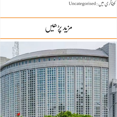
کیٹاگری میں : Uncategorised
مزید پڑھیں