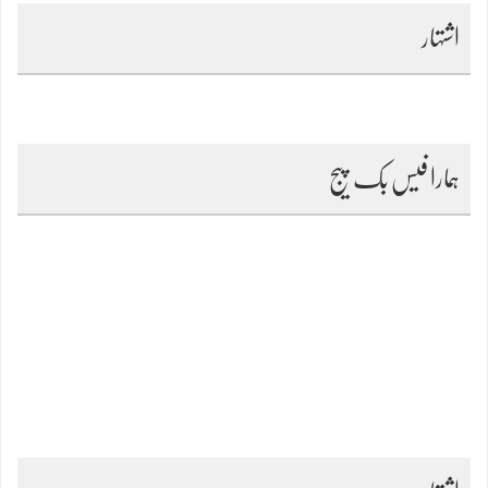
اشتہار
ہمارا فیس بک پیج