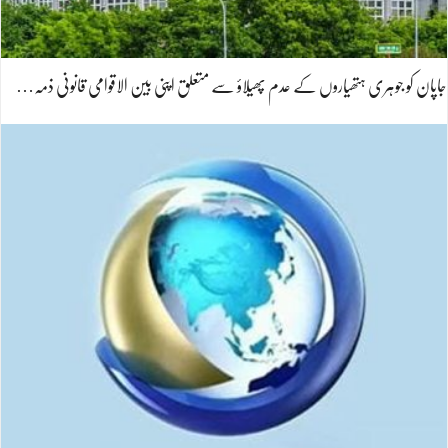
جاپان کو جوہری ہتھیاروں کے عدم پھیلاؤ سے متعلق اپنی بین الاقوامی قانونی ذمہ…