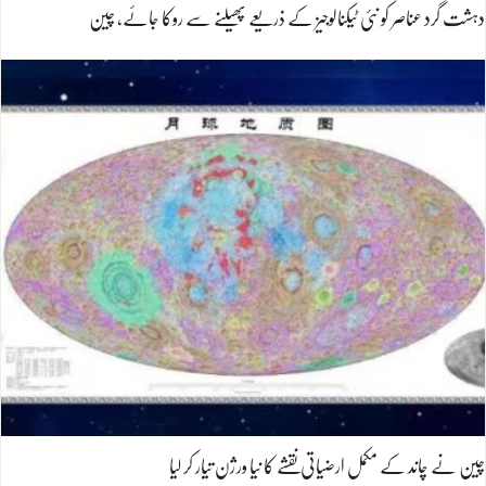
دہشت گرد عناصر کو نئی ٹیکنالوجیز کے ذریعے پھیلنے سے روکا جائے، چین
چین نے چاند کے مکمل ارضیاتی نقشے کا نیا ورژن تیار کر لیا