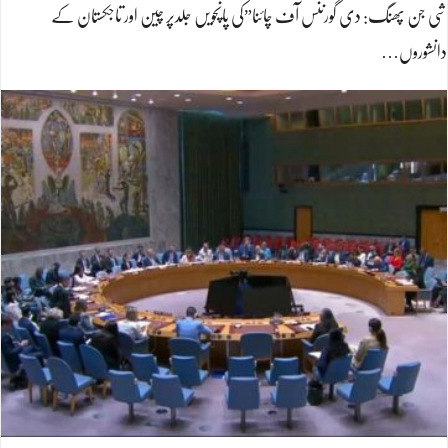
شی جن پھنگ: دی گورننس آف چائنا”کی پانچویں جلدپر چین اور تاجکستان کے
دانشوروں…