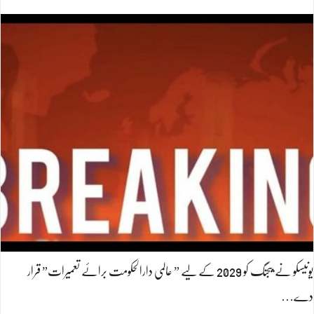
یونیسکو نے بیجنگ کو 2029 کے لیے ” عالمی دارالحکومت برائے تعمیرات” قرار
دے…