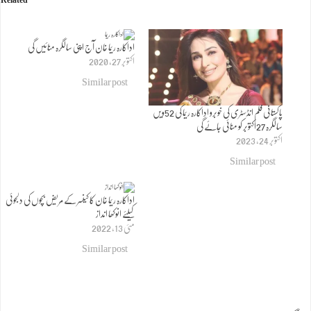
Related
اداکارہ ریما خان آج اپنی سالگرہ منائیں گی
اکتوبر 27, 2020
Similar post
پاکستانی فلم انڈسٹری کی خوبرو اداکارہ ریما کی 52ویں
سالگرہ 27اکتوبر کو منائی جائے گی
اکتوبر 24, 2023
Similar post
اداکارہ ریما خان کا کینسر کے مریض بچوں کی دلجوئی
کیلئے انوکھا انداز
مئی 13, 2022
Similar post