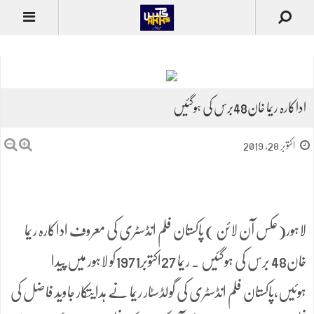
اداکارہ ریما خان48برس کی ہوگئیں
اکتوبر 28, 2019
لاہور(عکس آن لائن ) پاکستان فلم انڈسٹری کی معروف اداکارہ ریما
خان48 برس کی ہوگئیں ۔ ریما 27اکتوبر1971کو لاہور میں پیدا
ہوئیں،پاکستان فلم انڈسٹری کی گولڈسٹار ریما نے ہدایتکار جاوید فاضل کی