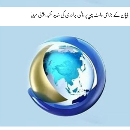
جاپان کے دفاعی وائٹ پیپر پر عالمی برادری کی شدید تنقید، چینی میڈیا