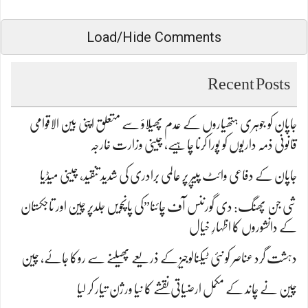
Load/Hide Comments
Recent Posts
جاپان کو جوہری ہتھیاروں کے عدم پھیلاؤ سے متعلق اپنی بین الاقوامی
قانونی ذمہ داریوں کو پورا کرنا چاہیے، چینی وزارت خارجہ
جاپان کے دفاعی وائٹ پیپر پر عالمی برادری کی شدید تنقید، چینی میڈیا
شی جن پھنگ: دی گورننس آف چائنا”کی پانچویں جلدپر چین اور تاجکستان
کے دانشوروں کا اظہارِ خیال
دہشت گرد عناصر کو نئی ٹیکنالوجیز کے ذریعے پھیلنے سے روکا جائے، چین
چین نے چاند کے مکمل ارضیاتی نقشے کا نیا ورژن تیار کر لیا